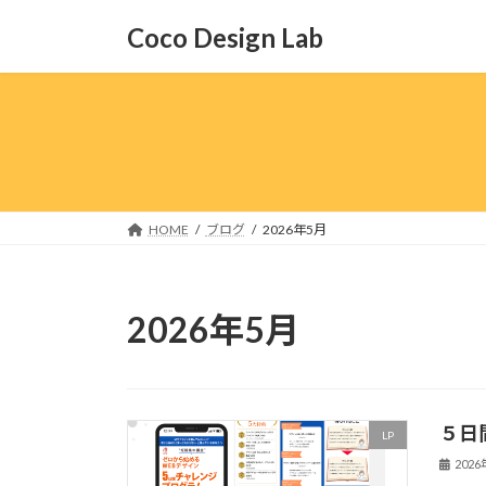
コ
ナ
Coco Design Lab
ン
ビ
テ
ゲ
ン
ー
ツ
シ
へ
ョ
ス
ン
キ
に
ッ
移
HOME
ブログ
2026年5月
プ
動
2026年5月
５日
LP
202