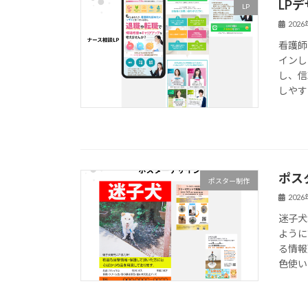
LP
LP
202
看護師
インし
し、信
しやす
ポス
ポスター制作
202
迷子犬
ように
る情報
色使い